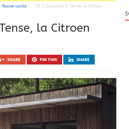
Nuove uscite
DS 3 Crossback E-Tense, la Citroen
>
S
Tense, la Citroen
SHARE
PIN THIS
SHARE