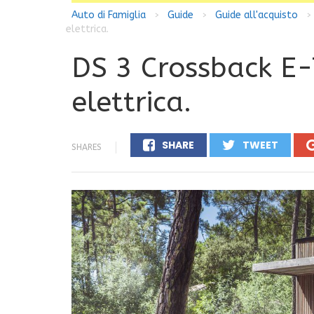
Auto di Famiglia
Guide
Guide all'acquisto
>
>
>
elettrica.
DS 3 Crossback E-
elettrica.
SHARE
TWEET
SHARES
0
0