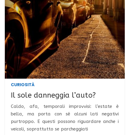
CURIOSITÀ
Il sole danneggia l’auto?
Caldo, afa, temporali improvvisi: l’estate è
bella, ma porta con sé alcuni lati negativi
purtroppo. E questi possono riguardare anche i
veicoli, soprattutto se parcheggiati