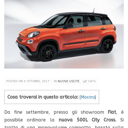
POSTED ON 3 OTTOBRE, 2017
IN
NUOVE USCITE
1874
Cosa troverai in questo articolo:
[
Mostra
]
Da fine settembre, presso gli showroom
Fiat
, è
possibile ordinare la
nuova 500L City Cross.
Si
tratta di una monovolume compatta, basata sulla