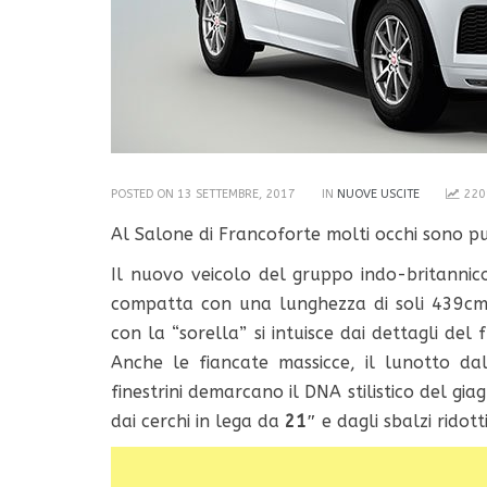
POSTED ON 13 SETTEMBRE, 2017
IN
NUOVE USCITE
220
Al Salone di Francoforte molti occhi sono pu
Il nuovo veicolo del gruppo indo-britannic
compatta con una lunghezza di soli 439cm
con la “sorella” si intuisce dai dettagli del 
Anche le fiancate massicce, il lunotto da
finestrini demarcano il DNA stilistico del gi
dai cerchi in lega da
21″
e dagli sbalzi ridotti