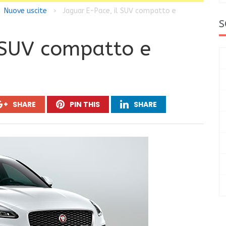
Nuove uscite
Jaguar E-Pace, il SUV compatto e
>
S
 SUV compatto e
SHARE
PIN THIS
SHARE