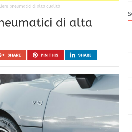
iere pneumatici di alta qualità
S
neumatici di alta
SHARE
PIN THIS
SHARE