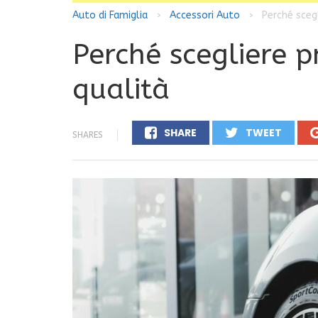
Auto di Famiglia
Accessori Auto
Perché scegl
>
>
Perché scegliere p
qualità
SHARE
TWEET
SHARES
0
0